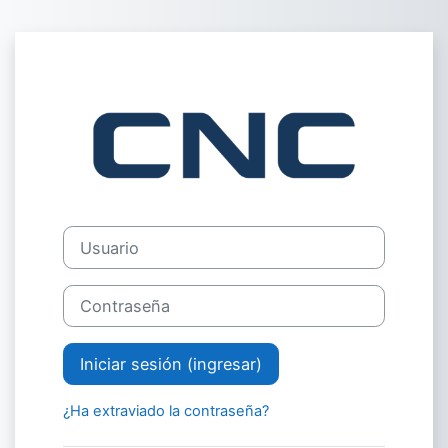
Saltar al contenido principal
Ingresar a Vir
Usuario
Contraseña
Iniciar sesión (ingresar)
¿Ha extraviado la contraseña?